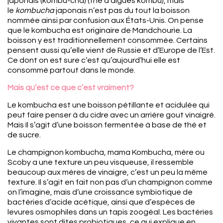
japonais (kombu-cha) (thé d’algues kombu), mais
le
kombucha
japonais n’est pas du tout la boisson
nommée ainsi par confusion aux États-Unis. On pense
que le kombucha est originaire de Mandchourie. La
boisson y est traditionnellement consommée. Certains
pensent aussi qu’elle vient de Russie et d’Europe de l’Est.
Ce dont on est sure c’est qu’aujourd’hui elle est
consommé partout dans le monde.
Mais qu’est ce que c’est vraiment?
Le kombucha est une boisson pétillante et acidulée qui
peut faire penser à du cidre avec un arrière gout vinaigré.
Mais Il s’agit d’une boisson fermentée à base de thé et
de sucre.
Le champignon kombucha, mama Kombucha, mère ou
Scoby a une texture un peu visqueuse, il ressemble
beaucoup aux mères de vinaigre, c’est un peu la même
texture. Il s’agit en fait non pas d’un champignon comme
on l’imagine, mais d’une croissance symbiotique de
bactéries d’acide acétique, ainsi que d’espèces de
levures osmophiles dans un tapis zoogéal. Les bactéries
vivantes sont dites probiotiques, ce qui explique en