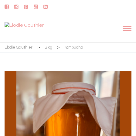
Elodie Gauthier
>
Blog
>
Kombucha