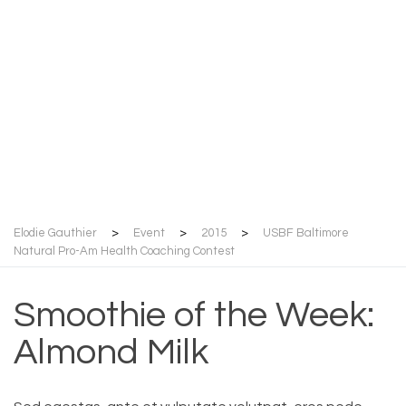
Natural Pro-Am
Health Coaching
Contest
Elodie Gauthier
>
Event
>
2015
>
USBF Baltimore
Natural Pro-Am Health Coaching Contest
Smoothie of the Week:
Almond Milk