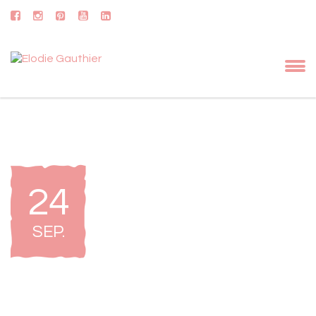
24
SEP
.
USBF Baltimore