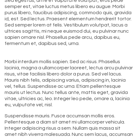
Sed egestas, ante et vulputate volutpat, eros pede
semper est, vitae luctus metus libero eu augue. Morbi
purus libero, faucibus adipiscing, commodo quis, gravida
id, est. Sed lectus. Praesent elementum hendrerit tortor.
Sed semper lorem at felis. Vestibulum volutpat, lacus a
ultrices sagittis, mi neque euismod dui, eu pulvinar nunc
sapien ornare nisl. Phasellus pede arcu, dapibus eu,
fermentum et, dapibus sed, urna.
Morbi interdum mollis sapien. Sed ac risus. Phasellus
lacinia, magna a ullamcorper laoreet, lectus arcu pulvinar
risus, vitae facilisis libero dolor a purus. Sed vel lacus.
Mauris nibh felis, adipiscing varius, adipiscing in, lacinia
vel, tellus. Suspendisse ac urna. Etiam pellentesque
mauris ut lectus. Nunc tellus ante, mattis eget, gravida
vitae, ultricies ac, leo. Integer leo pede, ornare a, lacinia
eu, vulputate vel, nisl.
Suspendisse mauris. Fusce accumsan mollis eros.
Pellentesque a diam sit amet mi ullamcorper vehicula.
Integer adipiscing risus a sem. Nullam quis massa sit
amet nibh viverra malesuada. Nunc sem lacus, accumsan