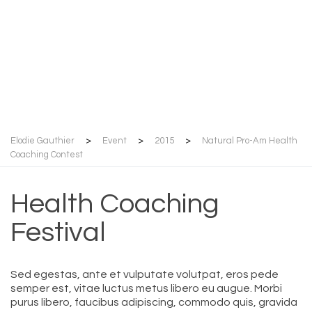
Health Coaching
Contest
Elodie Gauthier
>
Event
>
2015
>
Natural Pro-Am Health
Coaching Contest
Health Coaching
Festival
Sed egestas, ante et vulputate volutpat, eros pede
semper est, vitae luctus metus libero eu augue. Morbi
purus libero, faucibus adipiscing, commodo quis, gravida