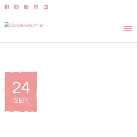
24
SEP
.
Natural Pro-Am