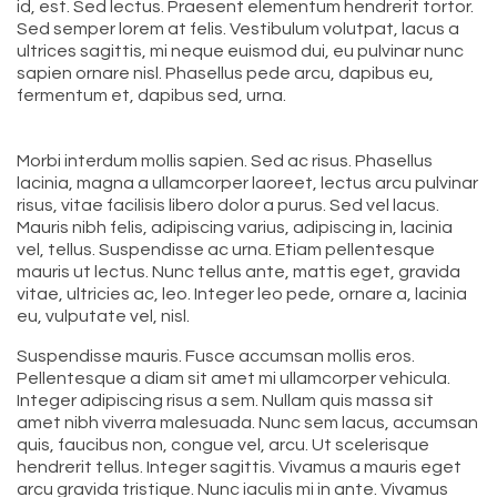
id, est. Sed lectus. Praesent elementum hendrerit tortor.
Sed semper lorem at felis. Vestibulum volutpat, lacus a
ultrices sagittis, mi neque euismod dui, eu pulvinar nunc
sapien ornare nisl. Phasellus pede arcu, dapibus eu,
fermentum et, dapibus sed, urna.
Morbi interdum mollis sapien. Sed ac risus. Phasellus
lacinia, magna a ullamcorper laoreet, lectus arcu pulvinar
risus, vitae facilisis libero dolor a purus. Sed vel lacus.
Mauris nibh felis, adipiscing varius, adipiscing in, lacinia
vel, tellus. Suspendisse ac urna. Etiam pellentesque
mauris ut lectus. Nunc tellus ante, mattis eget, gravida
vitae, ultricies ac, leo. Integer leo pede, ornare a, lacinia
eu, vulputate vel, nisl.
Suspendisse mauris. Fusce accumsan mollis eros.
Pellentesque a diam sit amet mi ullamcorper vehicula.
Integer adipiscing risus a sem. Nullam quis massa sit
amet nibh viverra malesuada. Nunc sem lacus, accumsan
quis, faucibus non, congue vel, arcu. Ut scelerisque
hendrerit tellus. Integer sagittis. Vivamus a mauris eget
arcu gravida tristique. Nunc iaculis mi in ante. Vivamus